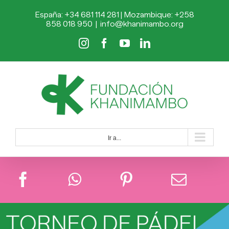
Saltar
España: +34 681 114 281 | Mozambique: +258
al
858 018 950
|
info@khanimambo.org
contenido
Instagram
Facebook
YouTube
LinkedIn
Ir a...