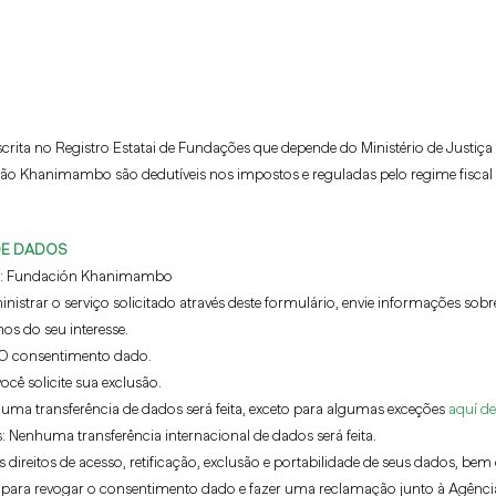
ita no Registro Estatai de Fundações que depende do Ministério de Justi
o Khanimambo são dedutíveis nos impostos e reguladas pelo regime fiscal 
DE DADOS
:
Fundación Khanimambo
istrar o serviço solicitado através deste formulário, envie informações sobre
s do seu interesse.
O consentimento dado.
ocê solicite sua exclusão.
ma transferência de dados será feita, exceto para algumas exceções
aquí de
:
Nenhuma transferência internacional de dados será feita.
 direitos de acesso, retificação, exclusão e portabilidade de seus dados, be
 para revogar o consentimento dado e fazer uma reclamação junto à Agênci