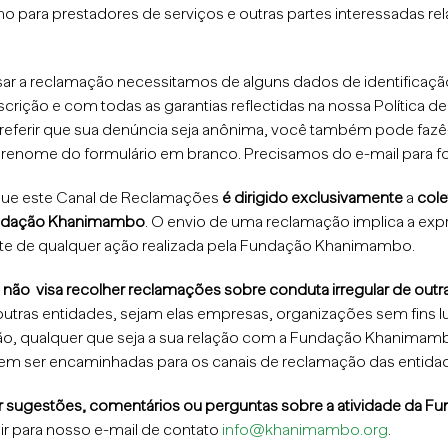
ara prestadores de serviços e outras partes interessadas re
r a reclamação necessitamos de alguns dados de identificaçã
scrição e com todas as garantias reflectidas na nossa Política d
preferir que sua denúncia seja anônima, você também pode fazê
nome do formulário em branco. Precisamos do e-mail para fo
 que este Canal de Reclamações
é dirigido exclusivamente
a
cole
Fundação Khanimambo
. O envio de uma reclamação implica a expr
ente de qualquer ação realizada pela Fundação Khanimambo.
s
não
visa recolher reclamações sobre conduta irregular de outr
outras entidades, sejam elas empresas, organizações sem fins l
ção, qualquer que seja a sua relação com a Fundação Khanimam
m ser encaminhadas para os canais de reclamação das entida
ar sugestões, comentários ou perguntas sobre a atividade da
ir para nosso e-mail de contato
info@khanimambo.org
.