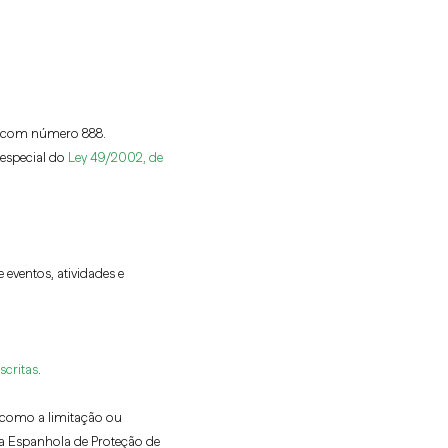
ça com número 888.
especial do
Ley 49/2002, de
 eventos, atividades e
scritas
.
m como a limitação ou
a Espanhola de Proteção de