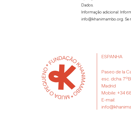
Dados.
Informação adicional:
Inform
info@khanimambo.org. Se reti
ESPANHA
Paseo de la Ca
esc. dcha. 7º
Madrid
Mobile:
+34 68
E-mail:
info@khanim
©Copyright 2020 Fun