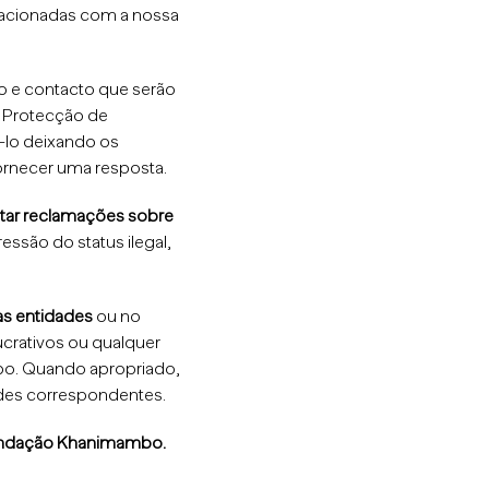
lacionadas com a nossa
o e contacto que serão
e Protecção de
-lo deixando os
rnecer uma resposta.
tar reclamações sobre
essão do status ilegal,
as entidades
ou no
ucrativos ou qualquer
bo. Quando apropriado,
des correspondentes.
 Fundação Khanimambo.