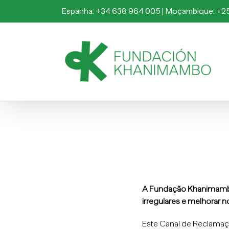
Skip
Espanha: +34 638 964 005 | Moçambique: +2
to
content
A Fundação Khanimambo 
irregulares e melhorar n
Este Canal de Reclamaçã