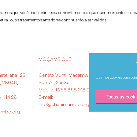
amos que você pode retirar seu consentimento a qualquer momento, escre
rá-lo, os tratamentos anteriores continuarão a ser válidos.
MOÇAMBIQUE
TRANSP
stellana 123,
Centro Munti. Macamwine-
Usamos cookies para otimi
B, 28046,
Sul s/n, Xai-Xai
Mobile:
+258 858 018 950
Todas as cooki
1 114 281
E-mail:
info@khanimambo.org
ambo.org
dación Khanimambo | Todos los derechos reservados |
Condiciones de uso, cookies y 