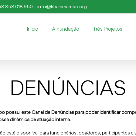
58 858 018 950
|
info@khanimambo.org
Início
A Fundação
Três Projetos
DENÚNCIAS
possui este Canal de Denúncias para poder identificar compo
ossa dinâmica de atuação interna.
o está disponível para funcionários, doadores, participantes e