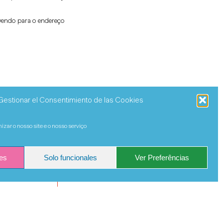
vendo para o endereço
ARÊNCIA
Gestionar el Consentimiento de las Cookies
zar o nosso site e o nosso serviço
es
Solo funcionales
Ver Preferências
política de privacidad