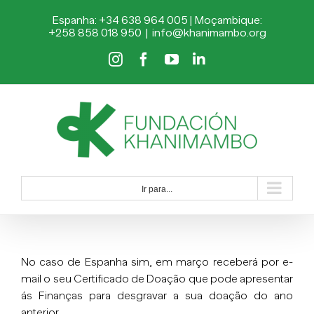
Skip
Espanha: +34 638 964 005 | Moçambique:
to
+258 858 018 950
|
info@khanimambo.org
content
Instagram
Facebook
YouTube
LinkedIn
Ir para...
No caso de Espanha sim, em março receberá por e-
mail o seu Certificado de Doação que pode apresentar
ás Finanças para desgravar a sua doação do ano
anterior.