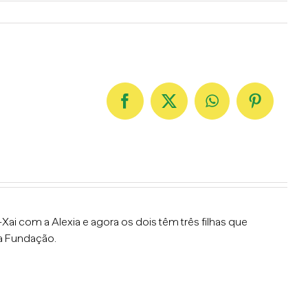
Facebook
X
WhatsApp
Pinterest
ai com a Alexia e agora os dois têm três filhas que
a Fundação.