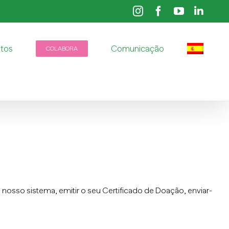
Instagram
Facebook
YouTube
Linke
etos
Comunicação
COLABORA
nosso sistema, emitir o seu Certificado de Doação, enviar-