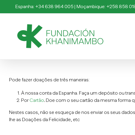
Skip
Espanha: +34 638 964 005 | Moçambique: +258 858 01
to
content
Pode fazer doações de três maneiras:
À nossa conta da Espanha. Faça um depósito ou trans
Por
Cartão
.
Doe com o seu cartão da mesma forma q
Nestes casos, não se esqueça de nos enviar os seus dado
lhe as Doações da Felicidade, etc