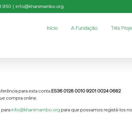
8 950
|
info@khanimambo.org
Início
A Fundação
Três Proj
ferência para esta conta
ES36 0128 0010 9201 0024 0682
ue compra online.
s para
info@khanimambo.org
para que possamos registá-los no 