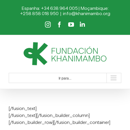
Skip
Espanha: +34 638 964 005 | Moçambique:
to
+258 858 018 950
|
info@khanimambo.org
content
Instagram
Facebook
YouTube
LinkedIn
Ir para...
[/fusion_text]
[/fusion_text][/fusion_builder_column]
[/fusion_builder_row][/fusion_builder_container]