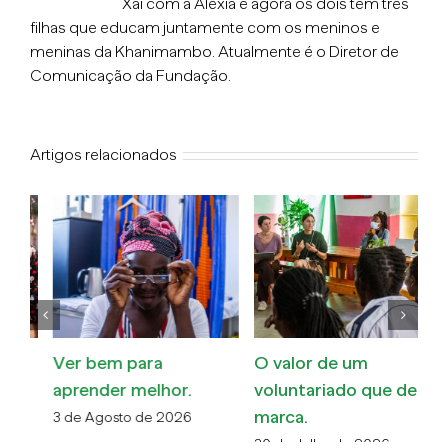
Xai com a Alexia e agora os dois têm três
filhas que educam juntamente com os meninos e
meninas da Khanimambo. Atualmente é o Diretor de
Comunicação da Fundação.
Artigos relacionados
O valor de um
A comunidade a
C
voluntariado que deixa
cuidar da comunidade.
M
marca.
13 de Julho de 2026
6 
30 de Julho de 2026