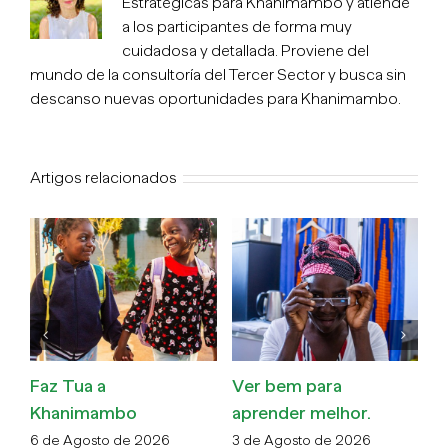
Estratégicas para Khanimambo y atiende
a los participantes de forma muy
cuidadosa y detallada. Proviene del
mundo de la consultoría del Tercer Sector y busca sin
descanso nuevas oportunidades para Khanimambo.
Artigos relacionados
Faz Tua a
Ver bem para
O
Khanimambo
aprender melhor.
v
m
6 de Agosto de 2026
3 de Agosto de 2026