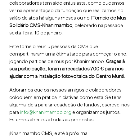
colaboradores tem sido entusiasta, como pudemos
ver na apresentação da fundação que realizámos no
salão de atos há alguns meses ou no
I Torneio de Mus
Solidário CMS-Khanimambo
, celebrado na passada
sexta-feira, 10 de janeiro.
Este torneio reuniu pessoas da CMS que
compartilharam uma ótima tarde para começar o ano,
jogando partidas de mus por Khanimambo.
Graças à
sua participação, foram arrecadados 700 € para nos
ajudar com a instalação fotovoltaica do Centro Munti.
Adoramos que os nossos amigos e colaboradores
coloquem em prática iniciativas como esta. Se tens
alguma ideia para arrecadação de fundos, escreve-nos
para
info@khanimambo.org
e organizamos juntos.
Estamos abertos a todas as propostas.
¡Khanimambo CMS, e até à próxima!