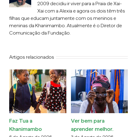
2009 decidiu ir viver para a Praia de Xai-
Xai com a Alexia e agora os dois têm três
filhas que educam juntamente com os meninos e
meninas da Khanimambo. Atualmente é o Diretor de
Comunicação da Fundação.
Artigos relacionados
Faz Tua a
Ver bem para
O
Khanimambo
aprender melhor.
v