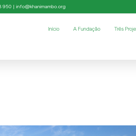
8 950
|
info@khanimambo.org
Início
A Fundação
Três Proj