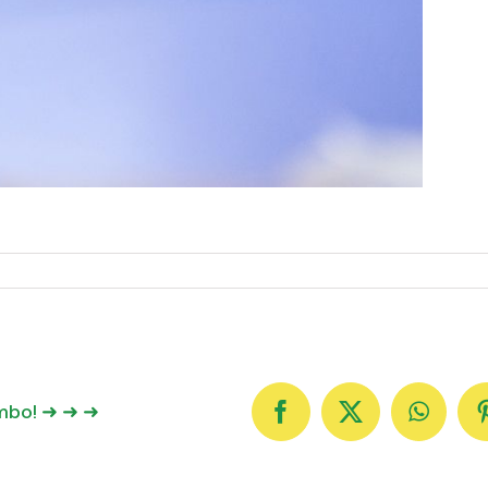
ambo! ➜ ➜ ➜
Facebook
X
Whats