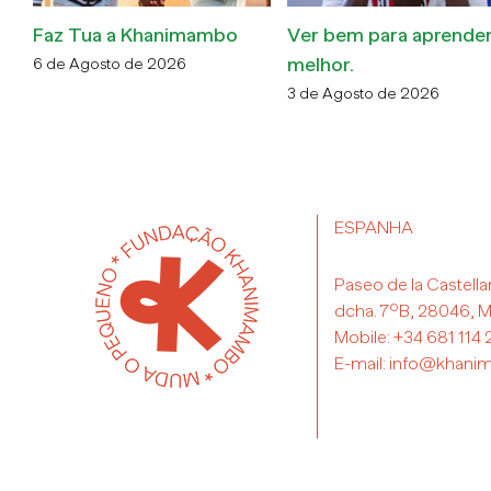
dar da
Coral Masveu, de El
Bolsa Pablo Estr
Masnou a Xai-Xai
24 de Abril de 2026
6 de Julho de 2026
ESPANHA
Paseo de la Castella
dcha. 7ºB, 28046, M
Mobile:
+34 681 114 
E-mail:
info@khani
©Copyright 2020 Fun