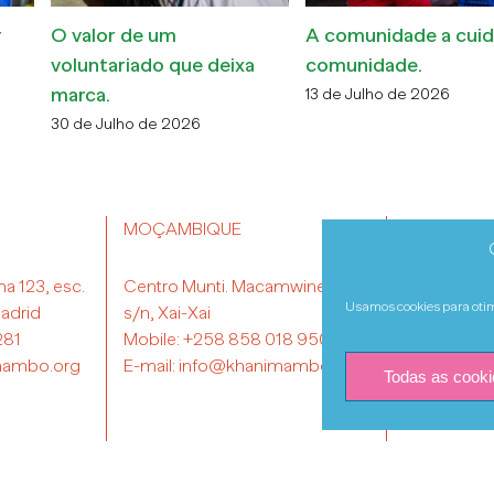
ada 2026
Feira Popular BoutiKes
Dia da Mulher
Moçambicana
23 de Abril de 2026
10 de Abril de 2026
MOÇAMBIQUE
TRA
na 123, esc.
Centro Munti. Macamwine-Sul
adrid
s/n, Xai-Xai
Usamos cookies para otimi
281
Mobile:
+258 858 018 950
mambo.org
E-mail:
info@khanimambo.org
Todas as cooki
dación Khanimambo | Todos los derechos reservados |
Condiciones de uso, cookies y 