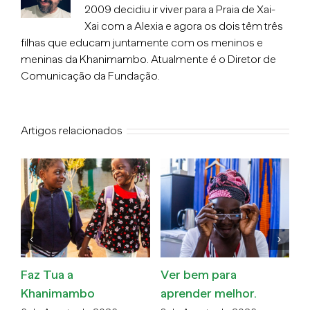
2009 decidiu ir viver para a Praia de Xai-
Xai com a Alexia e agora os dois têm três
filhas que educam juntamente com os meninos e
meninas da Khanimambo. Atualmente é o Diretor de
Comunicação da Fundação.
Artigos relacionados
Faz Tua a
Ver bem para
O
Khanimambo
aprender melhor.
v