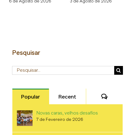
m
6 de Agosto de 2026
3 de Agosto de 2026
30
Pesquisar
Pesquisar
Comentári
Popular
Recent
Novas caras, velhos desafíos
7 de Fevereiro de 2026