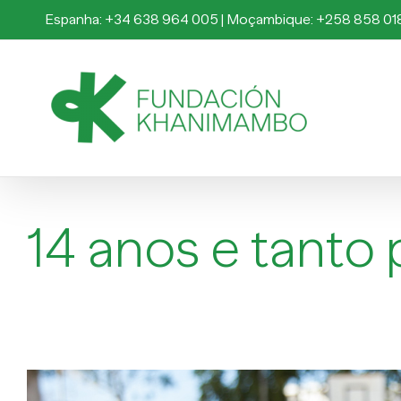
Skip
Espanha: +34 638 964 005 | Moçambique: +258 858 01
to
content
14 anos e tanto 
View