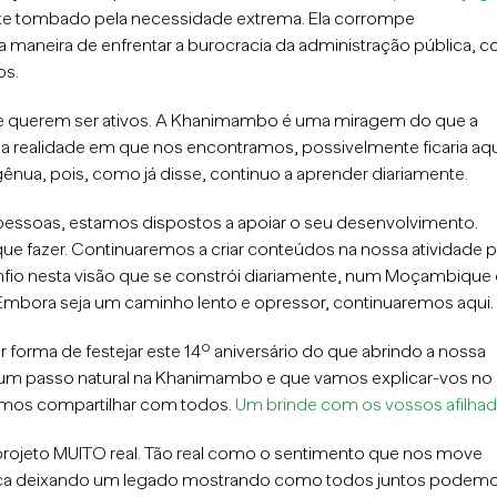
nte tombado pela necessidade extrema. Ela corrompe
maneira de enfrentar a burocracia da administração pública, 
os.
que querem ser ativos. A Khanimambo é uma miragem do que a
 da realidade em que nos encontramos, possivelmente ficaria a
ênua, pois, como já disse, continuo a aprender diariamente.
s pessoas, estamos dispostos a apoiar o seu desenvolvimento.
ue fazer. Continuaremos a criar conteúdos na nossa atividade p
nfio nesta visão que se constrói diariamente, num Moçambique
 Embora seja um caminho lento e opressor, continuaremos aqui.
or forma de festejar este 14º aniversário do que abrindo a nossa
um passo natural na Khanimambo e que vamos explicar-vos no
emos compartilhar com todos.
Um brinde com os vossos afilhad
rojeto MUITO real. Tão real como o sentimento que nos move
tica deixando um legado mostrando como todos juntos podem