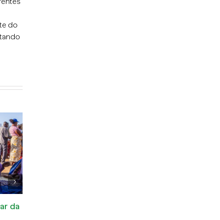
rentes
te do
stando
Ciência com perspetiva
Planeamento famili
Munti
6 de Abril de 2026