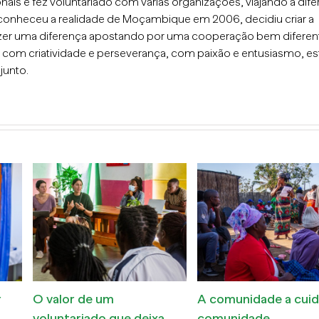
nais e fez voluntariado com várias organizações, viajando a dife
conheceu a realidade de Moçambique em 2006, decidiu criar a
er uma diferença apostando por uma cooperação bem diferen
, com criatividade e perseverança, com paixão e entusiasmo, e
junto.
026
Feira Popular BoutiKes
Dia da Mulher
Moçambicana
23 de Abril de 2026