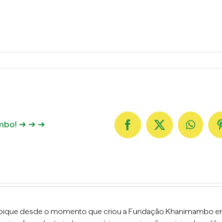
ambo! ➜ ➜ ➜
Facebook
X
Whats
ambique desde o momento que criou a Fundação Khanimambo 