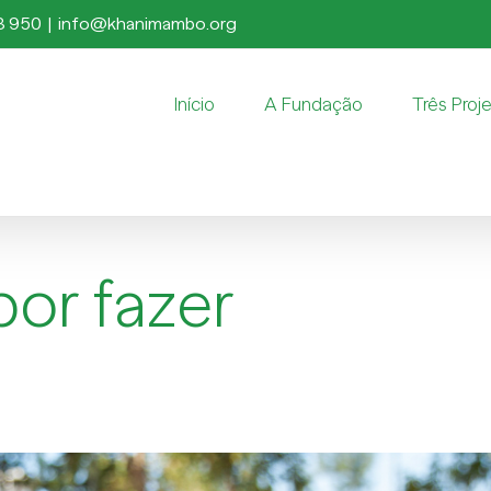
8 950
|
info@khanimambo.org
Início
A Fundação
Três Proj
por fazer