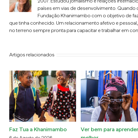
2007. Estudou jornalismo e relações internacio
países em vias de desenvolvimento. Quando 
Fundação Khanimambo com o objetivo de faz
que tinha conhecido. Um relacionamento afetivo e pessoal
no terreno sempre pronta para capacitar e trabalhar em con
Artigos relacionados
da
Coral Masveu, de El
Bolsa Pablo Estrada 2
Masnou a Xai-Xai
24 de Abril de 2026