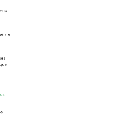
como
quém e
ara
 que
os.
os