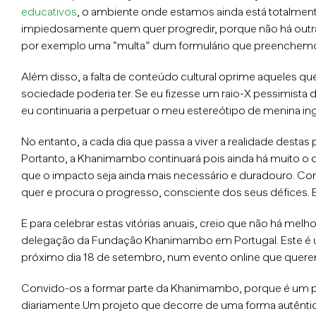
educativos
, o ambiente onde estamos ainda está totalme
impiedosamente quem quer progredir, porque não há outra 
por exemplo uma “multa” dum formulário que preenchem
Além disso, a falta de conteúdo cultural oprime aqueles 
sociedade poderia ter. Se eu fizesse um raio-X pessimista
eu continuaria a perpetuar o meu estereótipo de menina ing
No entanto, a cada dia que passa a viver a realidade desta
Portanto, a Khanimambo continuará pois ainda há muito o q
que o impacto seja ainda mais necessário e duradouro. Co
quer e procura o progresso, consciente dos seus défices.
E para celebrar estas vitórias anuais, creio que não há melh
delegação da Fundação Khanimambo em Portugal. Este é 
próximo dia 18 de setembro, num evento online que quer
Convido-os a formar parte da Khanimambo, porque é um p
diariamente.Um projeto que decorre de uma forma autên