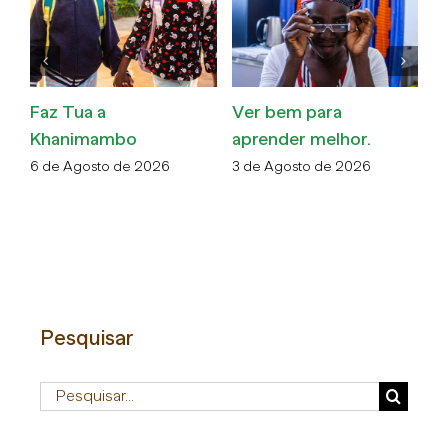
Faz Tua a
Ver bem para
O
Khanimambo
aprender melhor.
v
m
6 de Agosto de 2026
3 de Agosto de 2026
30
Pesquisar
Pesquisar