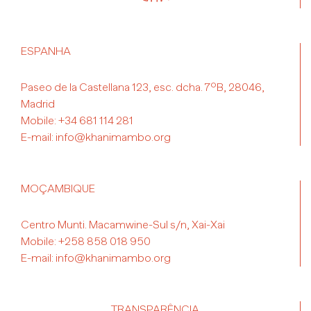
ESPANHA
Paseo de la Castellana 123, esc. dcha. 7ºB, 28046,
Madrid
Mobile:
+34 681 114 281
E-mail:
info@khanimambo.org
MOÇAMBIQUE
Centro Munti. Macamwine-Sul s/n, Xai-Xai
Mobile:
+258 858 018 950
E-mail:
info@khanimambo.org
TRANSPARÊNCIA