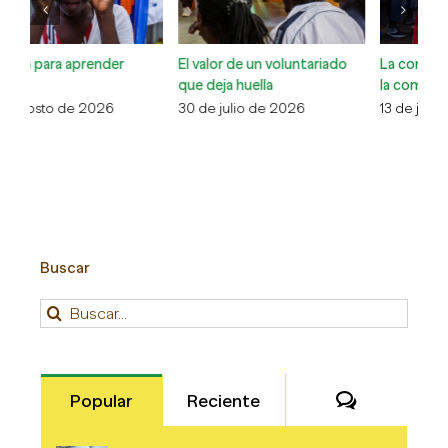
El valor de un voluntariado
La comunidad cuidando de
Co
que deja huella
la comunidad
Xa
30 de julio de 2026
13 de julio de 2026
6 
Buscar
Buscar:
Comentari
Popular
Reciente