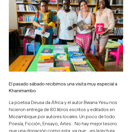
imagen
más
grande
El pasado sábado recibimos una visita muy especial a
Khanimambo
La poetisa Deusa da África y el autor Bwana Yesu nos
hicieron entrega de 80 libros escritos y editados en
Mozambique por autores locales. Un poco de todo.
Poesía, Ficción, Ensayo, Artes… No hay mejor tesoro
que una donación como esta, ya que… ¡es la lectura