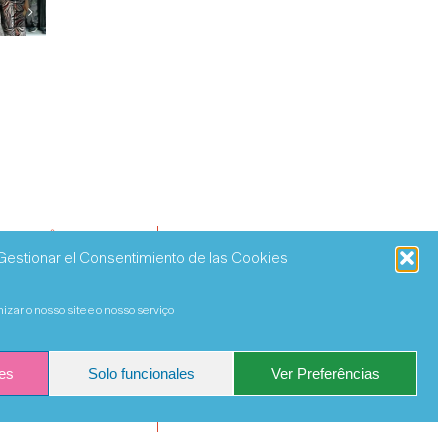
iva
Planeamento familiar no
Alexia e Salviano n
Munti
L.Q.D.V.I.
28 de Março de 2026
20 de Março de 2026
NSPARÊNCIA
Gestionar el Consentimiento de las Cookies
zar o nosso site e o nosso serviço
es
Solo funcionales
Ver Preferências