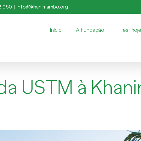
8 950
|
info@khanimambo.org
Início
A Fundação
Três Proj
or da USTM à Kha