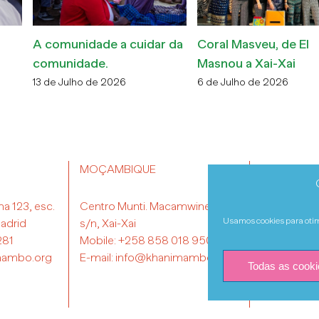
Dia da Mulher
Ciência com perspet
Moçambicana
6 de Abril de 2026
10 de Abril de 2026
MOÇAMBIQUE
TRA
na 123, esc.
Centro Munti. Macamwine-Sul
adrid
s/n, Xai-Xai
281
Mobile:
+258 858 018 950
Usamos cookies para otimi
mambo.org
E-mail:
info@khanimambo.org
Todas as cooki