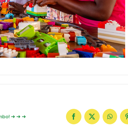
ambo! ➜ ➜ ➜
Facebook
X
Whats