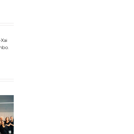
-Xai
mbo.