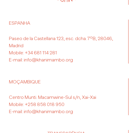
ESPANHA
Paseo de la Castellana 123, esc. dcha. 7ºB, 28046,
Madrid
Mobile:
+34 681 114 281
E-mail:
info@khanimambo.org
MOÇAMBIQUE
Centro Munti. Macamwine-Sul s/n, Xai-Xai
Mobile:
+258 858 018 950
E-mail:
info@khanimambo.org