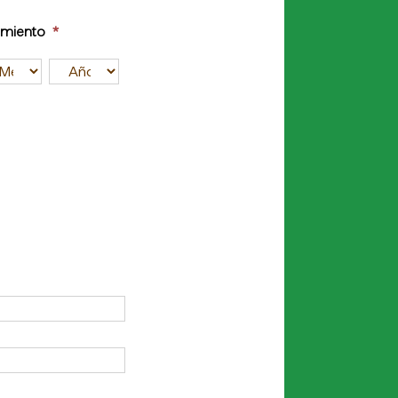
imiento
*
es
Año