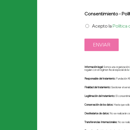
Consentimiento - Polí
Acepto la
Política
Información legal:
Somos una organización i
regulan con el régimen fiscal especial de la
Responsable del tratamiento:
Fundación K
Finalidad del tratamiento:
Gestionar el servi
Legitimación del tratamiento:
El consentimi
Conservación de los datos:
Hasta que solic
Destinatarios de datos:
No se realizarán c
Transferencias Internacionales:
No se reali