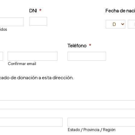
DNI
*
Fecha de nac
Día
M
idos
Teléfono
*
Confirmar email
icado de donación a esta dirección.
Estado / Provincia / Región