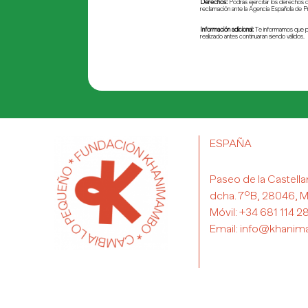
Derechos:
Podrás ejercitar los derechos de
reclamación ante la Agencia Española de 
Información adicional:
Te informamos que pue
realizado antes continuaran siendo válidos.
ESPAÑA
Paseo de la Castella
dcha. 7ºB, 28046, M
Móvil:
+34 681 114 2
Email:
info@khanim