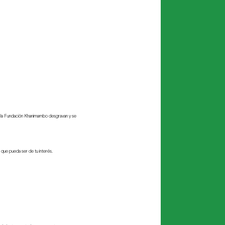
Alternative:
a la Fundación Khanimambo desgravan y se
s que pueda ser de tu interés.