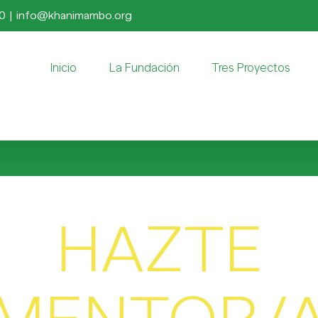
50
|
info@khanimambo.org
Inicio
La Fundación
Tres Proyectos
HAZTE