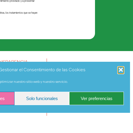
entimiento prestado y a presentar
iras, los tratamientos que se hayan
NSPARENCIA
Gestionar el Consentimiento de las Cookies
timizar nuestro sitio web y nuestro servicio.
ies
Solo funcionales
Ver preferencias