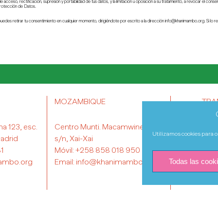
 acceso, rectificación, supresión y portabilidad de tus datos, y la limitación u oposición a su tratamiento, a revocar el cons
Protección de Datos.
des retirar tu consentimiento en cualquier momento, dirigiéndote por escrito a la dirección info@khanimambo.org. Si lo ret
MOZAMBIQUE
TRA
na 123, esc.
Centro Munti. Macamwine-Sul
Utilizamos cookies para op
adrid
s/n, Xai-Xai
81
Móvil:
+258 858 018 950
Todas las cook
ambo.org
Email:
info@khanimambo.org