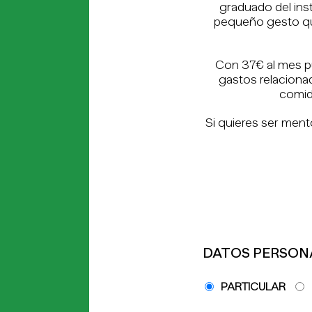
graduado del inst
pequeño gesto que
Con 37€ al mes p
gastos relaciona
comida
Si quieres ser ment
DATOS PERSON
Particular
PARTICULAR
o