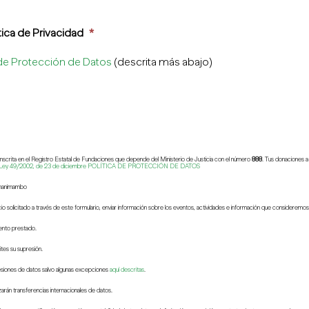
tica de Privacidad
*
 de Protección de Datos
(descrita más abajo)
nscrita en el Registro Estatal de Fundaciones que depende del Ministerio de Justicia con el número
888
. Tus donaciones 
Ley 49/2002, de 23 de diciembre
POLÍTICA DE PROTECCIÓN DE DATOS
hanimambo
cio solicitado a través de este formulario, enviar información sobre los eventos, actividades e información que consideremo
ento prestado.
ites su supresión.
esiones de datos salvo algunas excepciones
aquí descritas
.
zarán transferencias internacionales de datos.