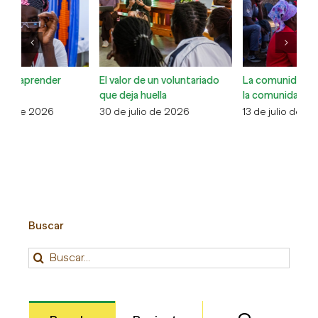
El valor de un voluntariado
La comunidad cuidando de
Co
que deja huella
la comunidad
Xa
30 de julio de 2026
13 de julio de 2026
6 
Buscar
Buscar: