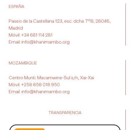
ESPAÑA
Paseo de la Castellana 123, esc. dcha. 7ºB, 28046,
Madrid
Móvil:
+34 681 114 281
Email:
info@khanimambo.org
MOZAMBIQUE
Centro Munti. Macamwine-Sul s/n, Xai-Xai
Móvil:
+258 858 018 950
Email:
info@khanimambo.org
TRANSPARENCIA