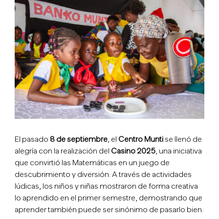
imagen
más
grande
El pasado
8 de septiembre
, el
Centro Munti
se llenó de
alegría con la realización del
Casino 2025
, una iniciativa
que convirtió las Matemáticas en un juego de
descubrimiento y diversión. A través de actividades
lúdicas, los niños y niñas mostraron de forma creativa
lo aprendido en el primer semestre, demostrando que
aprender también puede ser sinónimo de pasarlo bien.