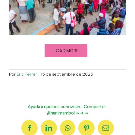
LOAD MORE
Por
Eric Ferrer
|
15 de septiembre de 2025
Ayuda a que nos conozcan... Comparte...
¡Khanimambo! ➜ ➜ ➜
Facebook
LinkedIn
WhatsApp
Pinterest
Correo