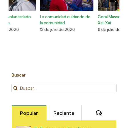
La comunidad cuidando de
Coral Masveu, d’El Masnou a
Ca
la comunidad
Xai-Xai
So
13 de julio de 2026
6 de julio de 2026
1 
Buscar
Buscar:
Comentari
Popular
Reciente