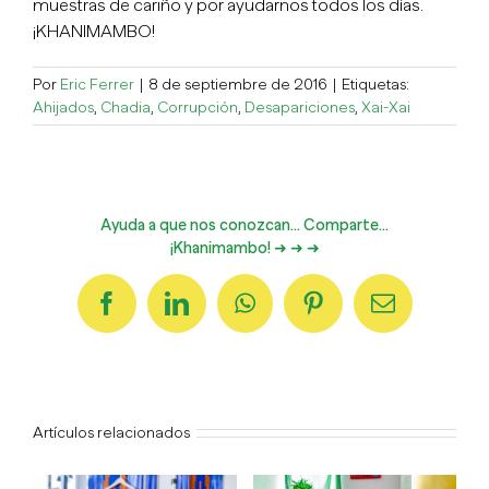
muestras de cariño y por ayudarnos todos los días.
¡KHANIMAMBO!
Por
Eric Ferrer
|
8 de septiembre de 2016
|
Etiquetas:
Ahijados
,
Chadia
,
Corrupción
,
Desapariciones
,
Xai-Xai
Ayuda a que nos conozcan... Comparte...
¡Khanimambo! ➜ ➜ ➜
Facebook
LinkedIn
WhatsApp
Pinterest
Correo
electrónico
Artículos relacionados