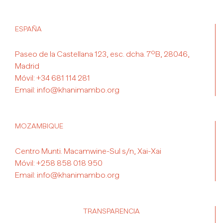
ESPAÑA
Paseo de la Castellana 123, esc. dcha. 7ºB, 28046,
Madrid
Móvil:
+34 681 114 281
Email:
info@khanimambo.org
MOZAMBIQUE
Centro Munti. Macamwine-Sul s/n, Xai-Xai
Móvil:
+258 858 018 950
Email:
info@khanimambo.org
TRANSPARENCIA