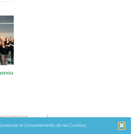
Masnou
Caminata de Senderos
VIII Torneo de Golf
Solidarios
Solidario
1 de julio de 2026
30 de mayo de 2026
NSPARENCIA
Gestionar el Consentimiento de las Cookies