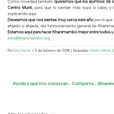
Como novedad también
queremos que los alumnos de sec
Centro Munti
, para que lo sientan más suyo si cabe, 
explicando aquí.
Deseamos que nos sientas muy cerca este año
por lo que 
ahijado o ahijada, del funcionamiento general de Khanimam
Estamos aquí para hacer Khanimambo mejor entre todos y 
info@khanimambo.org
Por
Eric Ferrer
|
5 de febrero de 2018
|
Etiquetas:
Centro Munti
,
Ayuda a que nos conozcan... Comparte... ¡Khan