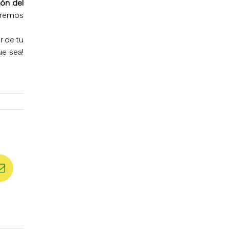
ión del
iremos
r de tu
ue sea!
st
Correo
electrónico