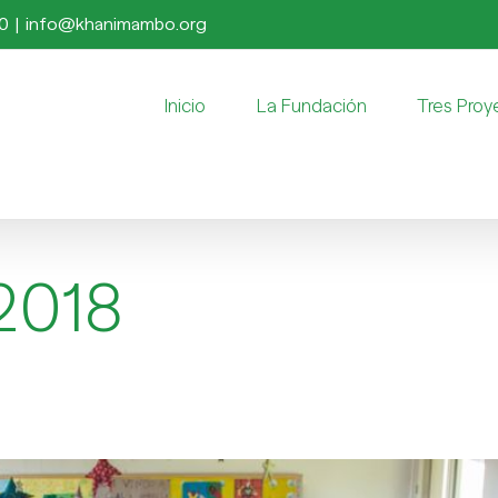
50
|
info@khanimambo.org
Inicio
La Fundación
Tres Proy
 2018