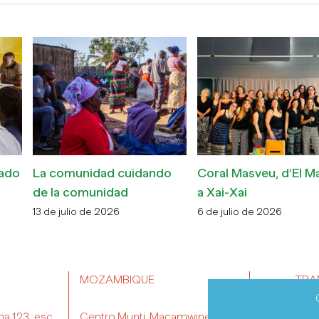
iado
La comunidad cuidando
Coral Masveu, d’El 
de la comunidad
a Xai-Xai
13 de julio de 2026
6 de julio de 2026
MOZAMBIQUE
TRA
na 123, esc.
Centro Munti. Macamwine-Sul