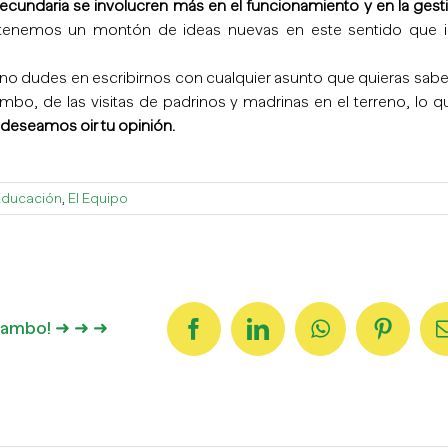
undaria se involucren más en el funcionamiento y en la gest
y tenemos un montón de ideas nuevas en este sentido que 
no dudes en escribirnos con cualquier asunto que quieras sabe
bo, de las visitas de padrinos y madrinas en el terreno, lo q
deseamos oir tu opinión.
Educación
,
El Equipo
imambo! ➜ ➜ ➜
Facebook
LinkedIn
WhatsApp
Pintere