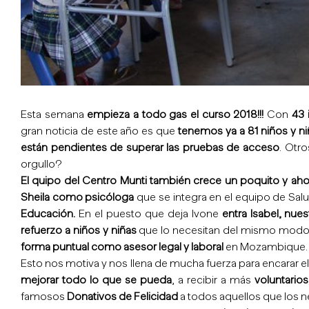
Esta semana
empieza a todo gas el curso 2018!!!
Con
43 
gran noticia de este año es que
tenemos ya a 81 niños y n
están pendientes de superar las pruebas de acceso
. Otr
orgullo?
El quipo del Centro Munti también crece un poquito y ah
Sheila como psicóloga
que se integra en el equipo de Sal
Educación.
En el puesto que deja Ivone
entra Isabel, nue
refuerzo a niños y niñas
que lo necesitan del mismo modo q
forma puntual como asesor legal y laboral
en Mozambique.
Esto nos motiva y nos llena de mucha fuerza para encarar e
mejorar todo lo que se pueda
, a recibir a más
voluntarios
famosos
Donativos de Felicidad
a todos aquellos que los n