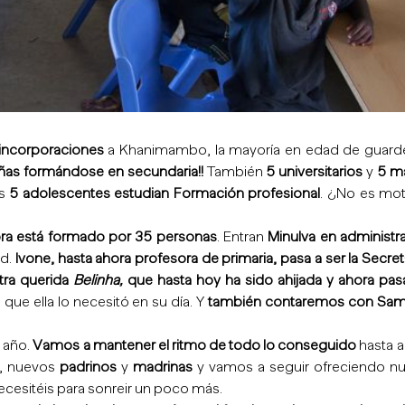
incorporaciones
a Khanimambo, la mayoría en edad de guarder
iñas formándose en secundaria!!
También
5 universitarios
y
5 m
os
5 adolescentes estudian Formación profesional
. ¿No es mot
ora está formado por 35 personas
. Entran
Minulva en administr
ud.
Ivone, hasta ahora profesora de primaria, pasa a ser la Secret
stra querida
Belinha,
que hasta hoy ha sido ahijada y ahora pas
ue ella lo necesitó en su día. Y
también contaremos con Sam
l año.
Vamos a mantener el ritmo de todo lo conseguido
hasta a
, nuevos
padrinos
y
madrinas
y vamos a seguir ofreciendo nu
ecesitéis para sonreir un poco más.