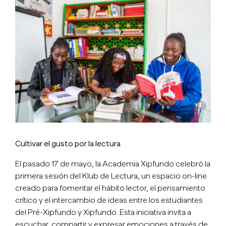
imagen
más
grande
Cultivar el gusto por la lectura
El pasado 17 de mayo, la Academia Xipfundo celebró la
primera sesión del Klub de Lectura, un espacio on-line
creado para fomentar el hábito lector, el pensamiento
crítico y el intercambio de ideas entre los estudiantes
del Pré-Xipfundo y Xipfundo. Esta iniciativa invita a
escuchar, compartir y expresar emociones a través de