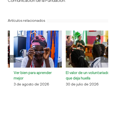
Comunicación de la Fundación.
Artículos relacionados
El valor de un voluntariado
La comunidad cuidando de
Co
que deja huella
la comunidad
Xa
30 de julio de 2026
13 de julio de 2026
6 