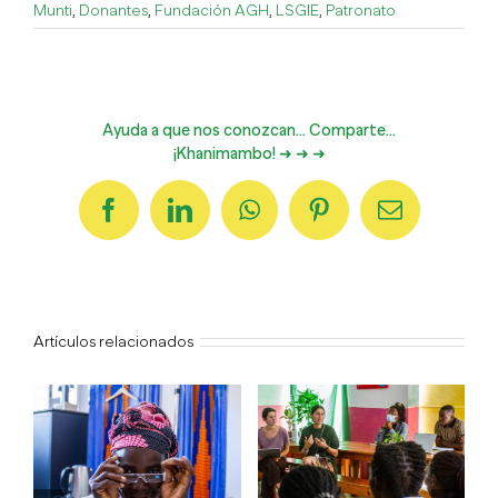
Munti
,
Donantes
,
Fundación AGH
,
LSGIE
,
Patronato
Ayuda a que nos conozcan... Comparte...
¡Khanimambo! ➜ ➜ ➜
Facebook
LinkedIn
WhatsApp
Pinterest
Correo
electrónico
Artículos relacionados