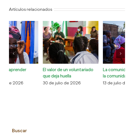
Artículos relacionados
La comunidad cuidando de
Coral Masveu, d’El Masnou a
C
la comunidad
Xai-Xai
So
13 de julio de 2026
6 de julio de 2026
1 
Buscar