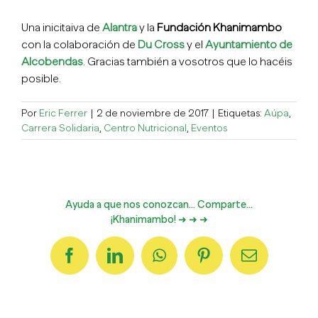
Una inicitaiva de
Alantra
y la
Fundación Khanimambo
con la colaboración de
Du Cross
y el
Ayuntamiento de
Alcobendas
. Gracias también a vosotros que lo hacéis
posible.
Por
Eric Ferrer
|
2 de noviembre de 2017
|
Etiquetas:
Aúpa
,
Carrera Solidaria
,
Centro Nutricional
,
Eventos
Ayuda a que nos conozcan... Comparte...
¡Khanimambo! ➜ ➜ ➜
Facebook
LinkedIn
WhatsApp
Pinterest
Correo
electrónico