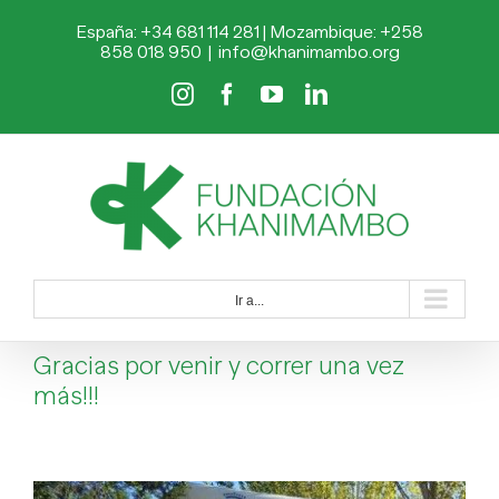
Saltar
España: +34 681 114 281 | Mozambique: +258
al
858 018 950
|
info@khanimambo.org
contenido
Instagram
Facebook
YouTube
LinkedIn
Ir a...
Gracias por venir y correr una vez
más!!!
Ver