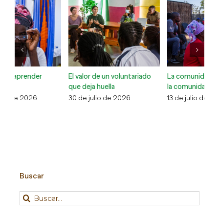
El valor de un voluntariado
La comunidad cuidando de
Co
que deja huella
la comunidad
Xa
30 de julio de 2026
13 de julio de 2026
6 
Buscar
Buscar: