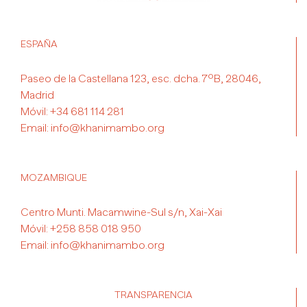
ESPAÑA
Paseo de la Castellana 123, esc. dcha. 7ºB, 28046,
Madrid
Móvil:
+34 681 114 281
Email:
info@khanimambo.org
MOZAMBIQUE
Centro Munti. Macamwine-Sul s/n, Xai-Xai
Móvil:
+258 858 018 950
Email:
info@khanimambo.org
TRANSPARENCIA