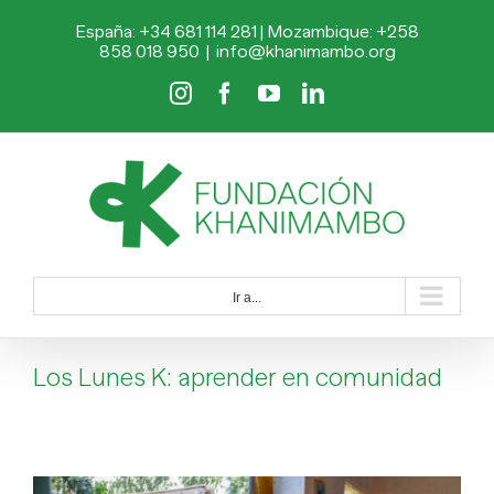
Saltar
España: +34 681 114 281 | Mozambique: +258
al
858 018 950
|
info@khanimambo.org
contenido
Instagram
Facebook
YouTube
LinkedIn
Ir a...
Los Lunes K: aprender en comunidad
Ver