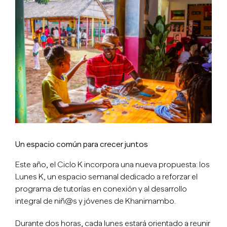
imagen
más
grande
Un espacio común para crecer juntos
Este año, el Ciclo K incorpora una nueva propuesta: los
Lunes K, un espacio semanal dedicado a reforzar el
programa de tutorías en conexión y al desarrollo
integral de niñ@s y jóvenes de Khanimambo.
Durante dos horas, cada lunes estará orientado a reunir