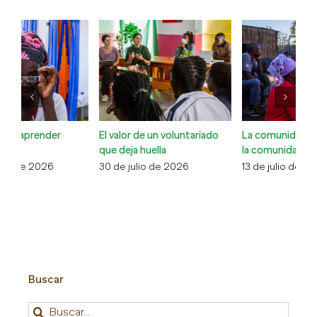
El valor de un voluntariado
La comunidad cuidando de
Co
que deja huella
la comunidad
Xa
30 de julio de 2026
13 de julio de 2026
6 
Buscar
Buscar: