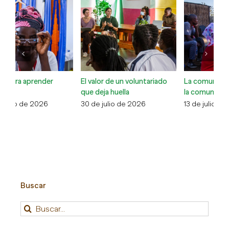
El valor de un voluntariado
La comunidad cuidando de
Co
que deja huella
la comunidad
Xa
30 de julio de 2026
13 de julio de 2026
6 
Buscar
Buscar: