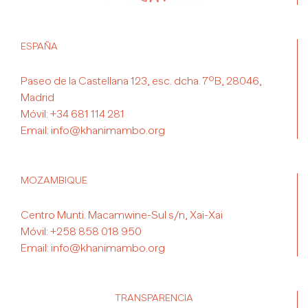
ESPAÑA
Paseo de la Castellana 123, esc. dcha. 7ºB, 28046,
Madrid
Móvil:
+34 681 114 281
Email:
info@khanimambo.org
MOZAMBIQUE
Centro Munti. Macamwine-Sul s/n, Xai-Xai
Móvil:
+258 858 018 950
Email:
info@khanimambo.org
TRANSPARENCIA