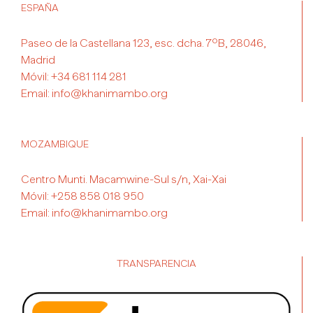
ESPAÑA
Paseo de la Castellana 123, esc. dcha. 7ºB, 28046,
Madrid
Móvil:
+34 681 114 281
Email:
info@khanimambo.org
MOZAMBIQUE
Centro Munti. Macamwine-Sul s/n, Xai-Xai
Móvil:
+258 858 018 950
Email:
info@khanimambo.org
TRANSPARENCIA