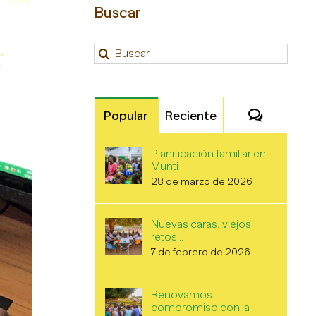
Buscar
Buscar:
Comenta
Popular
Reciente
Planificación familiar en
Munti
28 de marzo de 2026
Nuevas caras, viejos
retos…
7 de febrero de 2026
Renovamos
compromiso con la