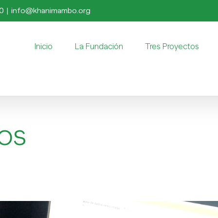
50
|
info@khanimambo.org
Inicio
La Fundación
Tres Proyectos
ros