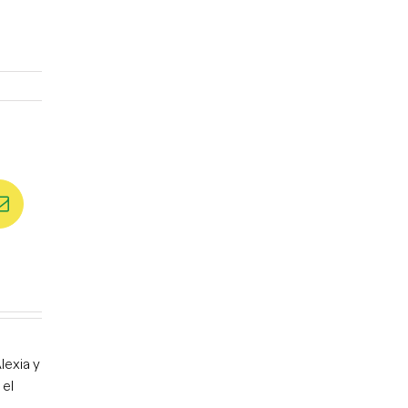
st
Correo
electrónico
lexia y
 el