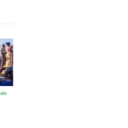
o
Coral Masveu, d’El Masnou
Caminata de Sender
a Xai-Xai
Solidarios
6 de julio de 2026
1 de julio de 2026