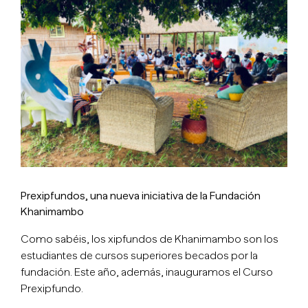
imagen
más
grande
Prexipfundos, una nueva iniciativa de la Fundación
Khanimambo
Como sabéis, los xipfundos de Khanimambo son los
estudiantes de cursos superiores becados por la
fundación. Este año, además, inauguramos el Curso
Prexipfundo.