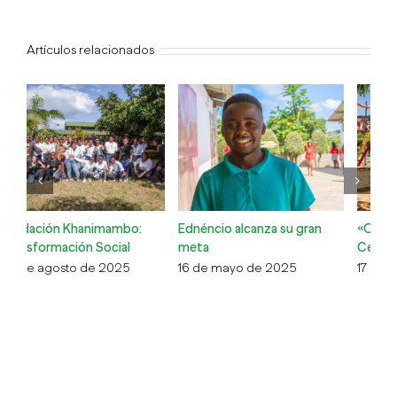
Artículos relacionados
Ednéncio alcanza su gran
«Os Passarinhos» del
Hi
meta
Centro Munti
s
16 de mayo de 2025
17 de abril de 2024
10