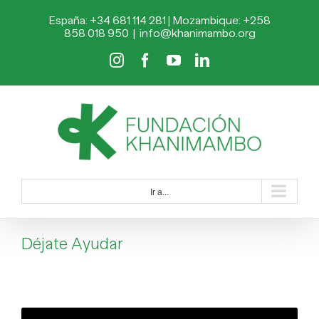
Saltar
España: +34 681 114 281 | Mozambique: +258
al
858 018 950
|
info@khanimambo.org
contenido
Instagram
Facebook
YouTube
LinkedIn
Ir a...
Déjate Ayudar