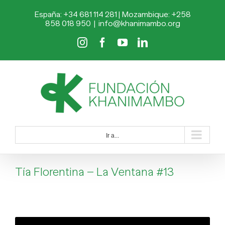
Saltar
España: +34 681 114 281 | Mozambique: +258
al
858 018 950
|
info@khanimambo.org
contenido
Instagram
Facebook
YouTube
LinkedIn
Ir a...
Tía Florentina – La Ventana #13