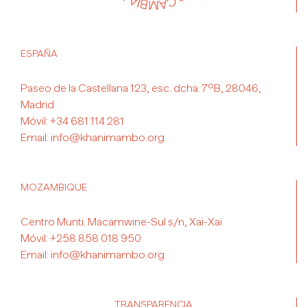
ESPAÑA
Paseo de la Castellana 123, esc. dcha. 7ºB, 28046,
Madrid
Móvil:
+34 681 114 281
Email:
info@khanimambo.org
MOZAMBIQUE
Centro Munti. Macamwine-Sul s/n, Xai-Xai
Móvil:
+258 858 018 950
Email:
info@khanimambo.org
TRANSPARENCIA