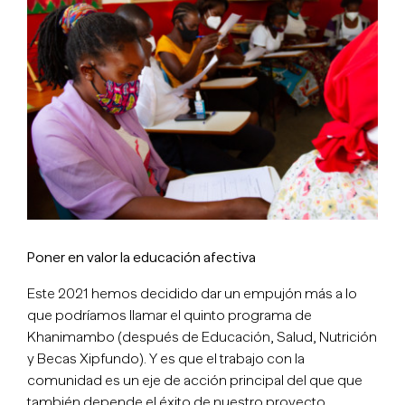
imagen
más
grande
Poner en valor la educación afectiva
Este 2021 hemos decidido dar un empujón más a lo
que podríamos llamar el quinto programa de
Khanimambo (después de Educación, Salud, Nutrición
y Becas Xipfundo). Y es que el trabajo con la
comunidad es un eje de acción principal del que que
también depende el éxito de nuestro proyecto.