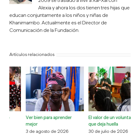
2009 se trasladó a vivir a Xai-Xai con
Alexia y ahora los dos tienen tres hijas que
educan conjuntamente a los niños y niñas de
Khanimambo. Actualmente es el Director de
Comunicación de la Fundación.
Artículos relacionados
El valor de un voluntariado
La comunidad cuidando de
Co
que deja huella
la comunidad
Xa
30 de julio de 2026
13 de julio de 2026
6 