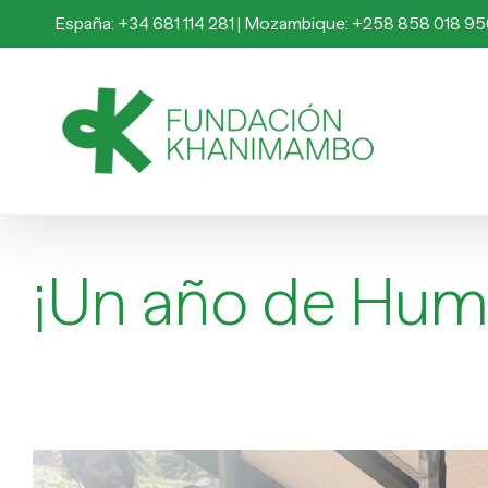
Saltar
España: +34 681 114 281 | Mozambique: +258 858 018 9
al
contenido
¡Un año de Hum
Ver