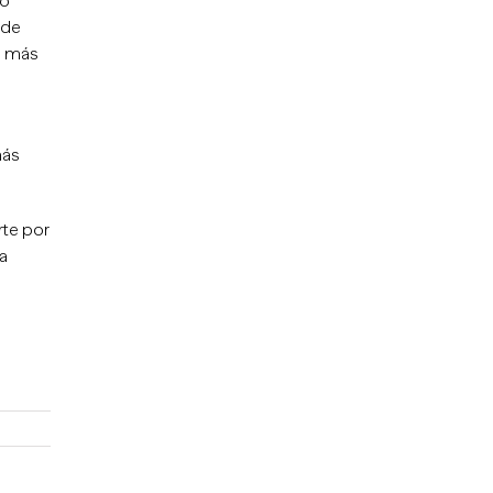
ío
nde
s más
más
rte por
a