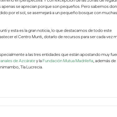
el terreno en perspectiva. Y con excepción de las zonas de regad
les apenas se aprecian porque son pequeños. Pero sabemos do
vadido por el sol, se asemejará a un pequeño bosque con mucha
Munti y esta es la gran noticia, lo que destacamos de todo este
bastecer el Centro Munti, dotarlo de recursos para ser cada vez 
Especialmente a las tres entidades que están apostando muy fue
anales de Azcárate
y la
Fundación Mutua Madrileña
, además de 
animambo, Tía Lucrecia.