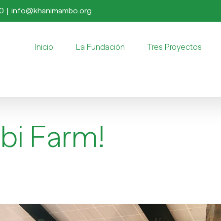
50
|
info@khanimambo.org
Inicio
La Fundación
Tres Proyectos
bi Farm!