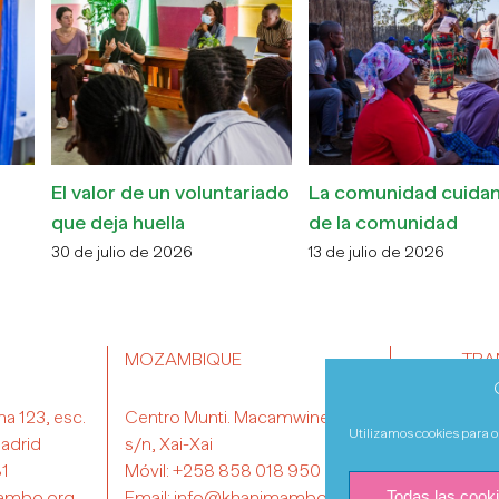
eros
VIII Torneo de Golf
V Concierto Soli
Solidario
Aperitoche
30 de mayo de 2026
26 de abril de 2026
MOZAMBIQUE
TRA
na 123, esc.
Centro Munti. Macamwine-Sul
Utilizamos cookies para op
adrid
s/n, Xai-Xai
81
Móvil:
+258 858 018 950
Todas las cook
ambo.org
Email:
info@khanimambo.org