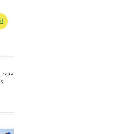
st
Correo
electrónico
lexia y
 el