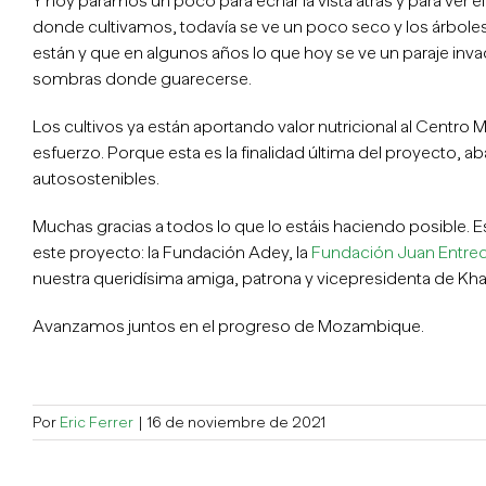
Y hoy paramos un poco para echar la vista atrás y para ver 
donde cultivamos, todavía se ve un poco seco y los árbo
están y que en algunos años lo que hoy se ve un paraje in
sombras donde guarecerse.
Los cultivos ya están aportando valor nutricional al Centro 
esfuerzo. Porque esta es la finalidad última del proyecto, a
autosostenibles.
Muchas gracias a todos lo que lo estáis haciendo posible. 
este proyecto: la Fundación Adey, la
Fundación Juan Entrec
nuestra queridísima amiga, patrona y vicepresidenta de Kh
Avanzamos juntos en el progreso de Mozambique.
Por
Eric Ferrer
|
16 de noviembre de 2021